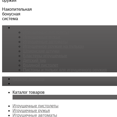
оружия
Накопительная
бонусная
система
Armtoys
Игрушечные пистолеты
Игрушечные ружья
Игрушечные автоматы
Игрушечное оружие на пульках
Шпионские штучки
Бластеры игрушечные
Детский тир
Водяной пистолет
Пистоны и пульки для игрушечного оружия
Каталог товаров
Каталог товаров
×
Игрушечные пистолеты
Игрушечные ружья
Игрушечные автоматы