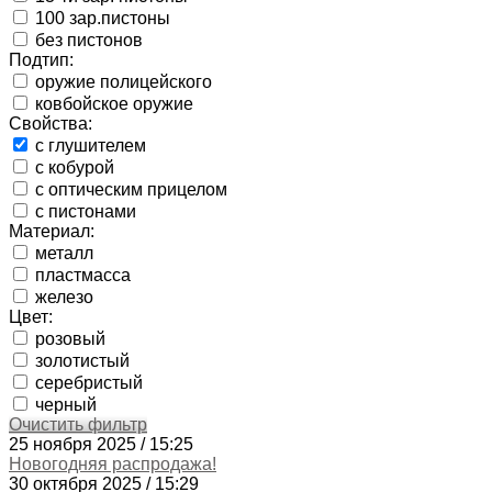
100 зар.пистоны
без пистонов
Подтип:
оружие полицейского
ковбойское оружие
Свойства:
с глушителем
с кобурой
с оптическим прицелом
с пистонами
Материал:
металл
пластмасса
железо
Цвет:
розовый
золотистый
серебристый
черный
Очистить фильтр
25 ноября 2025 / 15:25
Новогодняя распродажа!
30 октября 2025 / 15:29