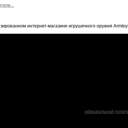
теле...
зированном интернет-магазине игрушечного оружия Armtoy
ителей нашего сайта в соответствии с
официальной полит
.