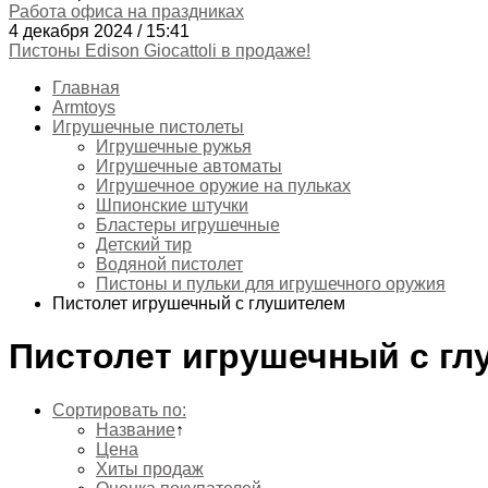
Работа офиса на праздниках
4 декабря 2024 / 15:41
Пистоны Edison Giocattoli в продаже!
Главная
Armtoys
Игрушечные пистолеты
Игрушечные ружья
Игрушечные автоматы
Игрушечное оружие на пульках
Шпионские штучки
Бластеры игрушечные
Детский тир
Водяной пистолет
Пистоны и пульки для игрушечного оружия
Пистолет игрушечный с глушителем
Пистолет игрушечный с г
Сортировать по:
Название
↑
Цена
Хиты продаж