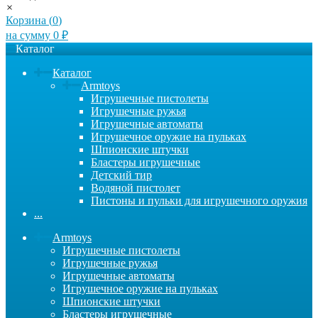
×
Корзина (
0
)
на сумму
0
₽
Каталог
Каталог
Armtoys
Игрушечные пистолеты
Игрушечные ружья
Игрушечные автоматы
Игрушечное оружие на пульках
Шпионские штучки
Бластеры игрушечные
Детский тир
Водяной пистолет
Пистоны и пульки для игрушечного оружия
...
Armtoys
Игрушечные пистолеты
Игрушечные ружья
Игрушечные автоматы
Игрушечное оружие на пульках
Шпионские штучки
Бластеры игрушечные