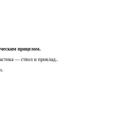
ическим прицелом.
астика — ствол и приклад..
и.