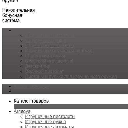
оружия
Накопительная
бонусная
система
Armtoys
Игрушечные пистолеты
Игрушечные ружья
Игрушечные автоматы
Игрушечное оружие на пульках
Шпионские штучки
Бластеры игрушечные
Детский тир
Водяной пистолет
Пистоны и пульки для игрушечного оружия
Каталог товаров
Каталог товаров
×
Armtoys
Игрушечные пистолеты
Игрушечные ружья
Игрушечные автоматы